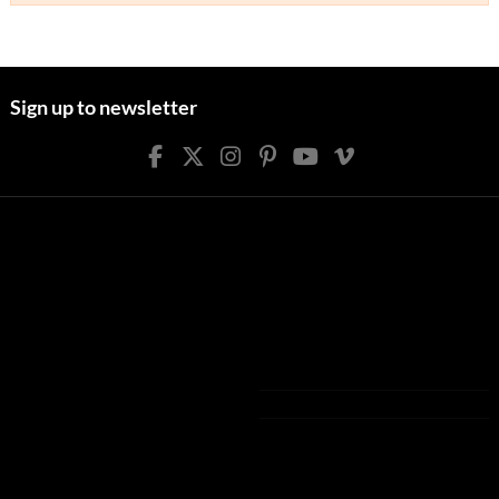
Sign up to newsletter
Liens utiles
Nous contacter
Conditions de livraison
Center Film Shop
CGU et Mentions légales
20 Avenue du Régiment Normandie
Conditions générales de vente
Niemen, 91700 Sainte-Geneviève-des-
Politique de confidentialité
Bois, France
01 80 37 50 39
shop@centerfilm.fr