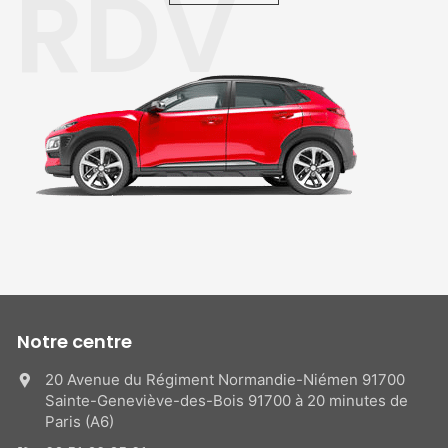
RDV
Notre centre
20 Avenue du Régiment Normandie-Niémen 91700
Sainte-Geneviève-des-Bois 91700 à 20 minutes de
Paris (A6)